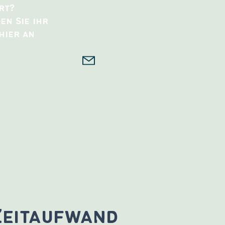
rt?
en Sie ihr
hier an
Zeitaufwand