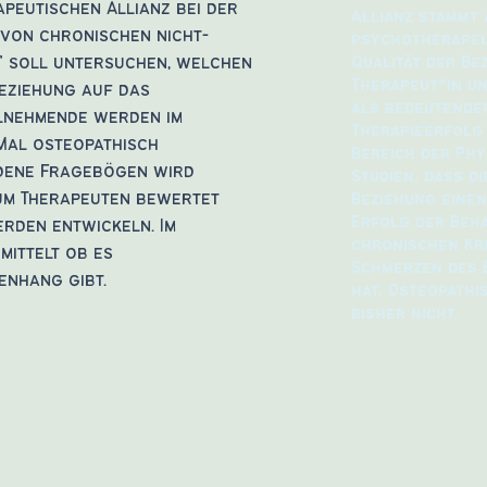
rapeutischen Allianz bei der
Allianz stammt 
von chronischen nicht-
psychotherapeu
” soll untersuchen, welchen
Qualität der Be
Therapeut*in un
Beziehung auf das
als bedeutende
ilnehmende werden im
Therapieerfolg 
Mal osteopathisch
Bereich der Phy
dene Fragebögen wird
Studien, dass d
 zum Therapeuten bewertet
Beziehung einen
Erfolg der Beh
erden entwickeln. Im
chronischen Kr
mittelt ob es
Schmerzen des
enhang gibt.
hat. Osteopathi
bisher nicht.