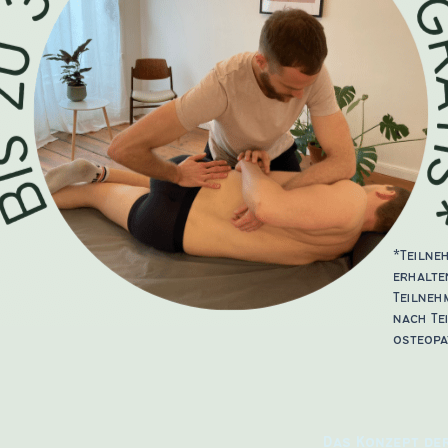
*Teilne
erhalte
Teilneh
nach Te
osteopa
Das Konzept de